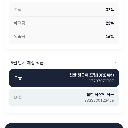
주식
32%
예적금
23%
입출금
16%
5월 만기 예정 적금
신한 첫급여 드림(DREAM)
오늘
07707070707
웰컴 직장인 적금
D-3
3333330123456