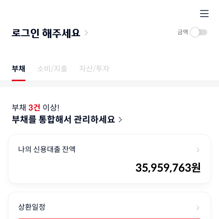
로그인 해주세요
금액
부채
소비/지출
자산/투자
부채
3건
이상!
부채를 통합해서 관리하세요
나의 신용대출 잔액
35,959,763
원
상환일정