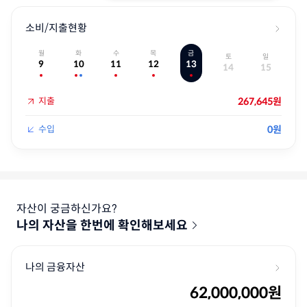
소비/지출현황
월
화
수
목
금
토
일
9
10
11
12
13
14
15
지출
지출
수입
지출
지출
지출
지출
267,645원
수입
0원
자산이 궁금하신가요?
나의 자산을 한번에 확인해보세요
나의 금융자산
62,000,000
원